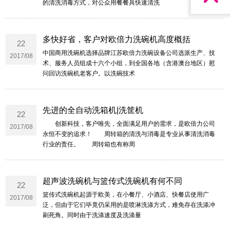
的清洗消毒方式，对公众用餐餐具快速清洗
多快好省，客户对欧倍力洗碗机高度概括
22
中国商用洗碗机选择品牌江苏欧倍力洗碗设备公司选派生产、技
2017/08
术、服务人员组成十六个小组，到全国各地（含港澳台地区）慰
问回访洗碗机老客户。以洗碗技术
先进的全自动洗箱机|洗筐机
22
创新科技，客户唯先，全面满足用户的需求，是欧倍力公司
2017/08
永恒不变的追求！ 周转箱的清洗与消毒是专业从事清洗消毒
行业的责任。 周转箱也有称周
超声波洗碗机与篮传式洗碗机有何不同
22
篮传式洗碗机起源于欧美，在小餐厅、小酒店、快餐店使用广
2017/08
泛，但由于它们毕竟仍采用的是喷淋洗涤方式，难免存在洗涤冲
刷死角。同时由于洗涤速度及洗涤量