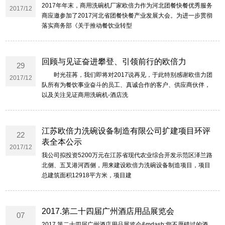
2017年年末，商用洗碗机厂家欧倍力作为河北团餐快餐优秀服务
2017/12
商应邀参加了2017河北省团餐快餐产业发展大会。为进一步贯彻
落实商务部《关于推动餐饮业转型
回顾与见证奋进攀登、引领前行的欧倍力
29
时光荏苒，我们即将对2017说再见，于此特别感谢欧倍力团
2017/12
队所有为餐饮事业奋斗的员工、真诚合作的客户、供应商伙伴，
以及关注见证商用洗碗机-酒店洗
江苏欧倍力洗碗设备制造有限公司扩建项目环评
22
表全本公示
2017/12
我公司拟投资5200万元在江苏省现代农业综合开发示范区泽兰路
北侧、五叉港河西侧，用来建设欧倍力洗碗设备制造项目，项目
总建筑面积12918平方米，项目建
2017.第二十四届广州酒店用品展览会
07
2017.第二十四届广州酒店用品展览会&mdash;您不愿错过的酒